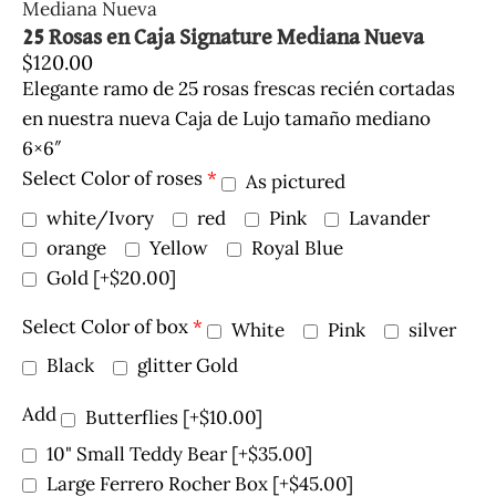
Mediana Nueva
25 Rosas en Caja Signature Mediana Nueva
$
120.00
Elegante ramo de 25 rosas frescas recién cortadas
en nuestra nueva Caja de Lujo tamaño mediano
6×6″
Select Color of roses
*
As pictured
white/Ivory
red
Pink
Lavander
orange
Yellow
Royal Blue
Gold
[+$20.00]
Select Color of box
*
White
Pink
silver
Black
glitter Gold
Add
Butterflies
[+$10.00]
10" Small Teddy Bear
[+$35.00]
Large Ferrero Rocher Box
[+$45.00]