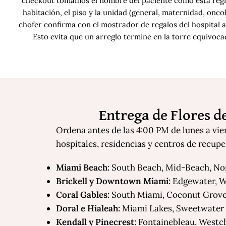
checkout tomamos el nombre del paciente como está regi
habitación, el piso y la unidad (general, maternidad, oncol
chofer confirma con el mostrador de regalos del hospital a
Esto evita que un arreglo termine en la torre equivocad
Entrega de Flores 
Ordena antes de las 4:00 PM de lunes a vie
hospitales, residencias y centros de recupe
Miami Beach:
South Beach, Mid-Beach, No
Brickell y Downtown Miami:
Edgewater, 
Coral Gables:
South Miami, Coconut Grov
Doral e Hialeah:
Miami Lakes, Sweetwater
Kendall y Pinecrest:
Fontainebleau, Westc