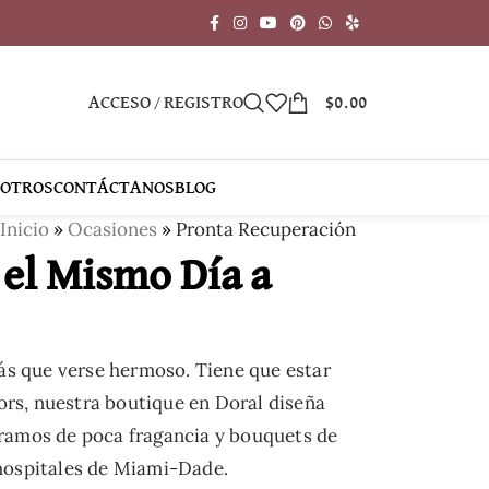
ACCESO / REGISTRO
$
0.00
SOTROS
CONTÁCTANOS
BLOG
Inicio
»
Ocasiones
»
Pronta Recuperación
 el Mismo Día a
más que verse hermoso. Tiene que estar
cors, nuestra boutique en Doral diseña
 ramos de poca fragancia y bouquets de
 hospitales de Miami-Dade.