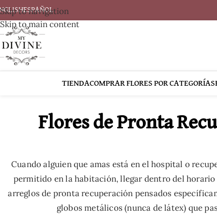
Skip to navigation
NGLISH
ESPAÑOL
Skip to main content
TIENDA
COMPRAR FLORES POR CATEGORÍAS
Flores de Pronta Recu
Cuando alguien que amas está en el hospital o recupe
permitido en la habitación, llegar dentro del horari
arreglos de pronta recuperación pensados específicam
globos metálicos (nunca de látex) que pa