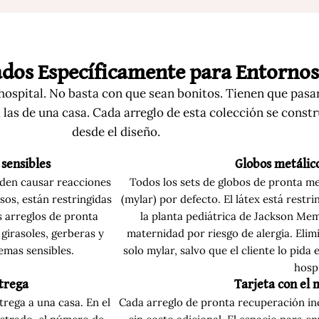
dos Específicamente para Entornos
 hospital. No basta con que sean bonitos. Tienen que pasar
a las de una casa. Cada arreglo de esta colección se const
desde el diseño.
 sensibles
Globos metálic
ueden causar reacciones
Todos los sets de globos de pronta m
sos, están restringidas
(mylar) por defecto. El látex está restri
s arreglos de pronta
la planta pediátrica de Jackson Mem
girasoles, gerberas y
maternidad por riesgo de alergia. El
emas sensibles.
solo mylar, salvo que el cliente lo pid
hospi
trega
Tarjeta con el 
trega a una casa. En el
Cada arreglo de pronta recuperación inc