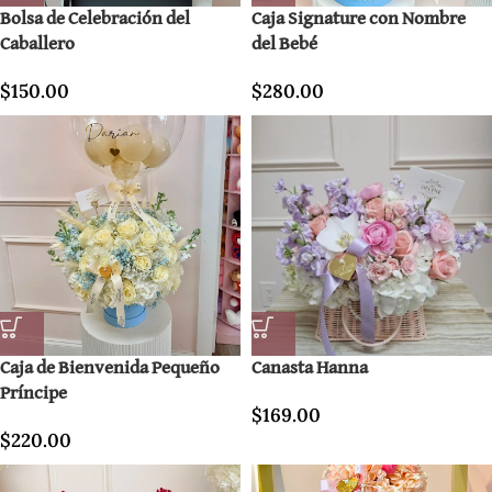
Bolsa de Celebración del
Caja Signature con Nombre
Caballero
del Bebé
$
150.00
$
280.00
Caja de Bienvenida Pequeño
Canasta Hanna
Príncipe
$
169.00
$
220.00