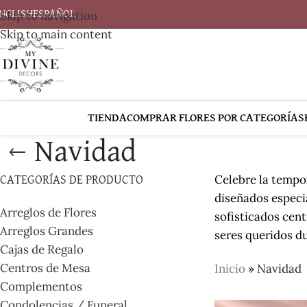
Skip to navigation
NGLISH
ESPAÑOL
Skip to main content
TIENDA
COMPRAR FLORES POR CATEGORÍAS
Navidad
Celebre la tempo
CATEGORÍAS DE PRODUCTO
diseñados especi
Arreglos de Flores
sofisticados cent
Arreglos Grandes
seres queridos du
Cajas de Regalo
Centros de Mesa
Inicio
»
Navidad
Complementos
Condolencias / Funeral