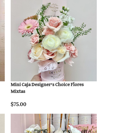
Mini Caja Designer’s Choice Flores
Mixtas
$
75.00