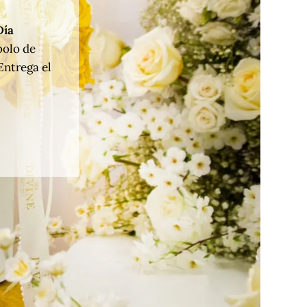
Día
bolo de
Entrega el