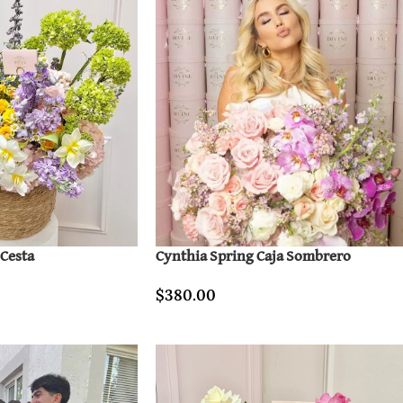
 Cesta
Cynthia Spring Caja Sombrero
$
380.00