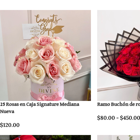
25 Rosas en Caja Signature Mediana
Ramo Buchón de ro
Nueva
$
80.00
-
$
450.0
$
120.00