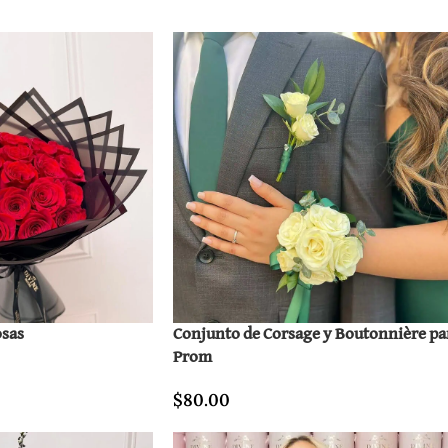
sas
Conjunto de Corsage y Boutonnière pa
Prom
0
$
80.00