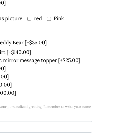
00]
s picture
red
Pink
Teddy Bear
[+$35.00]
irt
[+$140.00]
ic mirror message topper
[+$25.00]
00]
.00]
0.00]
100.00]
w your personalized greeting. Remember to write your name