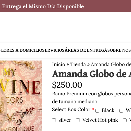
Entrega el Mismo Día Disponible
FLORES A DOMICILIO
SERVICIOS
ÁREAS DE ENTREGA
SOBRE NO
Inicio
»
Tienda
»
Amanda Globo de 
Amanda Globo de A
$
250.00
Ramo Premium con globos personal
de tamaño mediano
Select Box Color
*
Black
W
silver
Velvet Hot pink