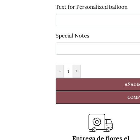
Text for Personalized balloon
Special Notes
-
+
AÑADIR
COMP
Entrega de flores el