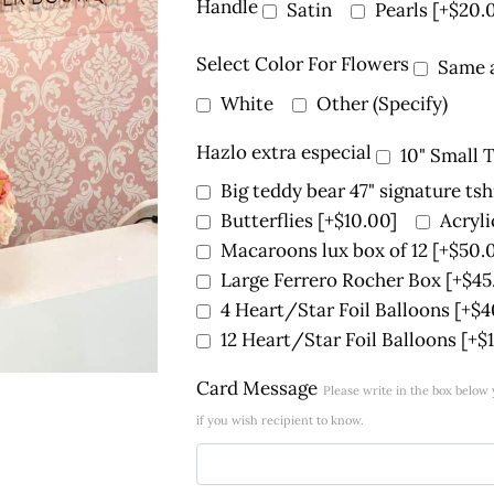
Handle
Satin
Pearls
[+$20.
Select Color For Flowers
Same a
White
Other (Specify)
Hazlo extra especial
10" Small 
Big teddy bear 47" signature tsh
Butterflies
[+$10.00]
Acryl
Macaroons lux box of 12
[+$50.
Large Ferrero Rocher Box
[+$45
4 Heart/Star Foil Balloons
[+$4
12 Heart/Star Foil Balloons
[+$
Card Message
Please write in the box belo
if you wish recipient to know.