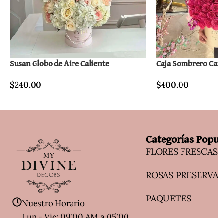
Susan Globo de Aire Caliente
Caja Sombrero Ca
$
240.00
$
400.00
Categorías Popu
FLORES FRESCAS
ROSAS PRESERV
PAQUETES
Nuestro Horario
Lun - Vie: 09:00 AM a 05:00