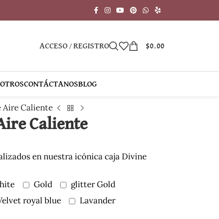
ACCESO / REGISTRO
$
0.00
SOTROS
CONTÁCTANOS
BLOG
Aire Caliente
ire Caliente
izados en nuestra icónica caja Divine
hite
Gold
glitter Gold
Velvet royal blue
Lavander