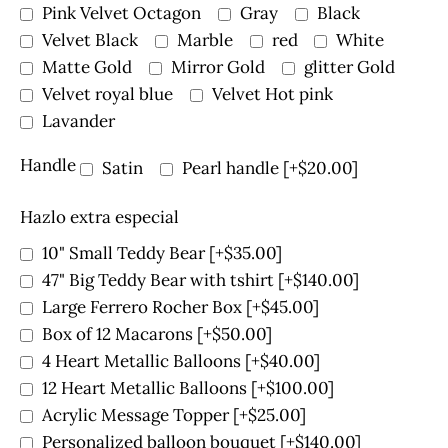
Pink Velvet Octagon
Gray
Black
Velvet Black
Marble
red
White
Matte Gold
Mirror Gold
glitter Gold
Velvet royal blue
Velvet Hot pink
Lavander
Handle
Satin
Pearl handle
[+$20.00]
Hazlo extra especial
10" Small Teddy Bear
[+$35.00]
47" Big Teddy Bear with tshirt
[+$140.00]
Large Ferrero Rocher Box
[+$45.00]
Box of 12 Macarons
[+$50.00]
4 Heart Metallic Balloons
[+$40.00]
12 Heart Metallic Balloons
[+$100.00]
Acrylic Message Topper
[+$25.00]
Personalized balloon bouquet
[+$140.00]