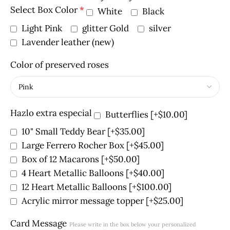
Select Box Color
*
White
Black
Light Pink
glitter Gold
silver
Lavender leather (new)
Color of preserved roses
Hazlo extra especial
Butterflies
[+$10.00]
10" Small Teddy Bear
[+$35.00]
Large Ferrero Rocher Box
[+$45.00]
Box of 12 Macarons
[+$50.00]
4 Heart Metallic Balloons
[+$40.00]
12 Heart Metallic Balloons
[+$100.00]
Acrylic mirror message topper
[+$25.00]
Card Message
Please write in the box below your personalized