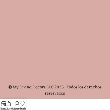
© My Divine Decors LLC 2026 | Todos los derechos
reservados
Tienda
Carrito
Mi cuenta
Lista de deseos