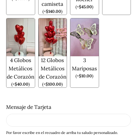
camiseta
(
+
$
45.00
)
(
+
$
140.00
)
4 Globos
12 Globos
3
Metálicos
Metálicos
Mariposas
(
+
$
10.00
)
de Corazón
de Corazón
(
+
$
40.00
)
(
+
$
100.00
)
Mensaje de Tarjeta
Por favor escribe en el recuadro de arriba tu saludo personalizado.