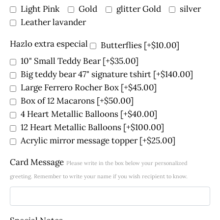
Light Pink
Gold
glitter Gold
silver
Leather lavander
Hazlo extra especial
Butterflies
[+$10.00]
10" Small Teddy Bear
[+$35.00]
Big teddy bear 47" signature tshirt
[+$140.00]
Large Ferrero Rocher Box
[+$45.00]
Box of 12 Macarons
[+$50.00]
4 Heart Metallic Balloons
[+$40.00]
12 Heart Metallic Balloons
[+$100.00]
Acrylic mirror message topper
[+$25.00]
Card Message
Please write in the box below your personalized
greeting. Remember to write your name if you wish recipient to know.