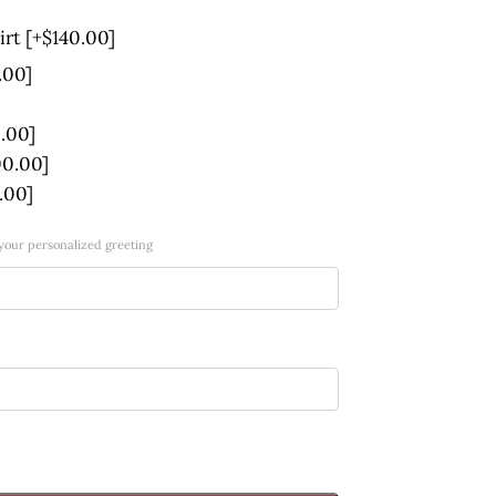
irt
[+$140.00]
.00]
.00]
00.00]
.00]
 your personalized greeting