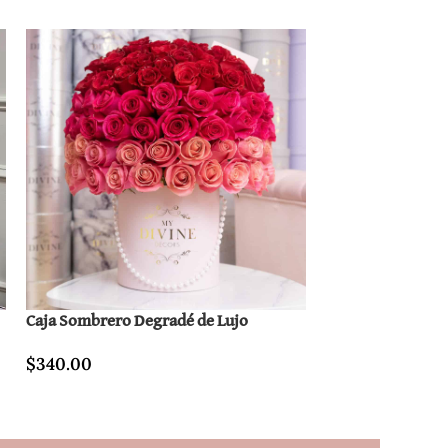
Caja Sombrero Degradé de Lujo
Unicornio Rosa 7
$
340.00
$
350.00