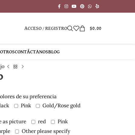
ACCESO / REGISTRO
$
0.00
SOTROS
CONTÁCTANOS
BLOG
jo
o
colores de su preferencia
lack
Pink
Gold/Rose gold
 as picture
red
Pink
rple
Other please specify