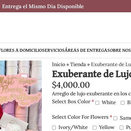
Entrega el Mismo Día Disponible
FLORES A DOMICILIO
SERVICIOS
ÁREAS DE ENTREGA
SOBRE NO
Inicio
»
Tienda
»
Exuberante de Lu
Exuberante de Luj
$
4,000.00
Arreglo de lujo exuberante en los 
Select Box Color
*
White
B
Select Color For Flowers
*
Same
Ivory/White
Yellow
Pu