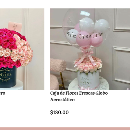
ero
Caja de Flores Frescas Globo
Aerostático
$
180.00