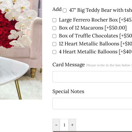
Add
47" Big Teddy Bear with tsh
Large Ferrero Rocher Box
[+$45
Box of 12 Macarons
[+$50.00]
Box of Truffle Chocolates
[+$50
12 Heart Metallic Balloons
[+$1
4 Heart Metallic Balloons
[+$40
Card Message
Please write in the box below
Special Notes
-
+