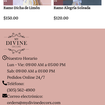
Ramo Dicha de Limón
Ramo Alegría Soleada
$
150.00
$
120.00
Nuestro Horario
Lun - Vie: 09:00 AM a 05:00 PM
Sab: 09:00 AM a 01:00 PM
Pedidos Online 24/7
Teléfono:
(305) 562-4900
Correo electrónico:
orders@mydivinedecors.com