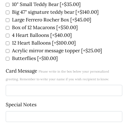
10" Small Teddy Bear
[+$35.00]
Big 47" signature teddy bear
[+$140.00]
Large Ferrero Rocher Box
[+$45.00]
Box of 12 Macarons
[+$50.00]
4 Heart Balloons
[+$40.00]
12 Heart Balloons
[+$100.00]
Acrylic mirror message topper
[+$25.00]
Butterflies
[+$10.00]
Card Message
Please write in the box below your personalized
greeting. Remember to write your name if you wish recipient to know.
Special Notes