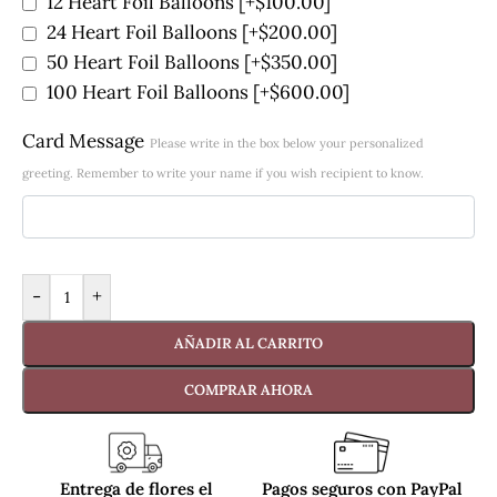
12 Heart Foil Balloons
[+$100.00]
24 Heart Foil Balloons
[+$200.00]
50 Heart Foil Balloons
[+$350.00]
100 Heart Foil Balloons
[+$600.00]
Card Message
Please write in the box below your personalized
greeting. Remember to write your name if you wish recipient to know.
-
+
AÑADIR AL CARRITO
COMPRAR AHORA
Entrega de flores el
Pagos seguros con PayPal