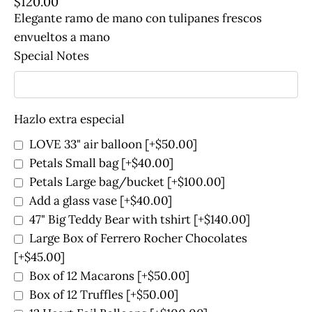
$
120.00
Elegante ramo de mano con tulipanes frescos
envueltos a mano
Special Notes
Hazlo extra especial
LOVE 33" air balloon
[+$50.00]
Petals Small bag
[+$40.00]
Petals Large bag/bucket
[+$100.00]
Add a glass vase
[+$40.00]
47" Big Teddy Bear with tshirt
[+$140.00]
Large Box of Ferrero Rocher Chocolates
[+$45.00]
Box of 12 Macarons
[+$50.00]
Box of 12 Truffles
[+$50.00]