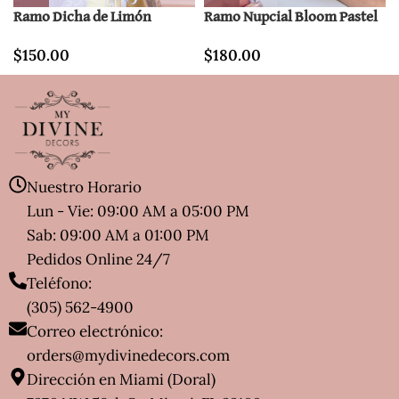
Ramo Dicha de Limón
Ramo Nupcial Bloom Pastel
$
150.00
$
180.00
Nuestro Horario
Lun - Vie: 09:00 AM a 05:00 PM
Sab: 09:00 AM a 01:00 PM
Pedidos Online 24/7
Teléfono:
(305) 562-4900
Correo electrónico:
orders@mydivinedecors.com
Dirección en Miami (Doral)