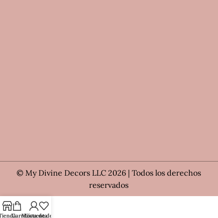
© My Divine Decors LLC 2026 | Todos los derechos
reservados
Tienda
Carrito
Mi cuenta
Lista de deseos