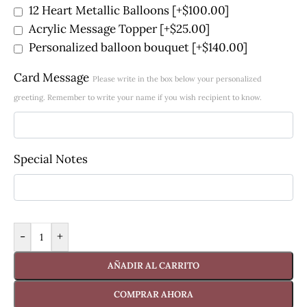
12 Heart Metallic Balloons
[+$100.00]
Acrylic Message Topper
[+$25.00]
Personalized balloon bouquet
[+$140.00]
Card Message
Please write in the box below your personalized
greeting. Remember to write your name if you wish recipient to know.
Special Notes
-
+
AÑADIR AL CARRITO
COMPRAR AHORA