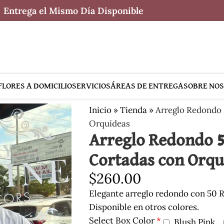
Entrega el Mismo Día Disponible
FLORES A DOMICILIO
SERVICIOS
ÁREAS DE ENTREGA
SOBRE NO
Inicio
»
Tienda
»
Arreglo Redondo 
Orquídeas
Arreglo Redondo 5
Cortadas con Orqu
$
260.00
Elegante arreglo redondo con 50 Ro
Disponible en otros colores.
Select Box Color
*
Blush Pink