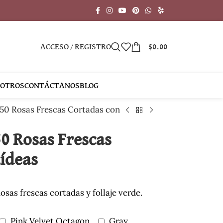
ACCESO / REGISTRO
$
0.00
SOTROS
CONTÁCTANOS
BLOG
50 Rosas Frescas Cortadas con
0 Rosas Frescas
ídeas
sas frescas cortadas y follaje verde.
Pink Velvet Octagon
Gray