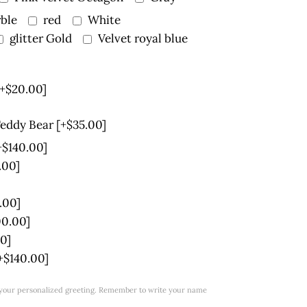
ble
red
White
glitter Gold
Velvet royal blue
[+$20.00]
Teddy Bear
[+$35.00]
+$140.00]
.00]
.00]
00.00]
0]
+$140.00]
w your personalized greeting. Remember to write your name