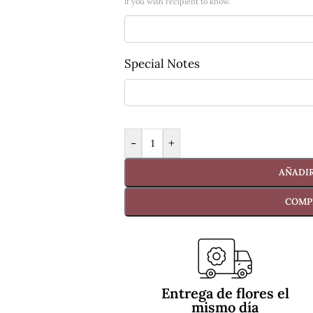
if you wish recipient to know.
Special Notes
-
+
AÑADIR
COMP
Entrega de flores el
mismo día