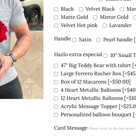
Black
Velvet Black
Mar
Matte Gold
Mirror Gold
Velvet Hot pink
Lavander
Handle
Satin
Pearl handle
Hazlo extra especial
10" Small 
47" Big Teddy Bear with tshirt
[
Large Ferrero Rocher Box
[+$45
Box of 12 Macarons
[+$50.00]
4 Heart Metallic Balloons
[+$40
12 Heart Metallic Balloons
[+$1
Acrylic Message Topper
[+$25.0
Personalized balloon bouquet
[
Card Message
Please write in the box belo