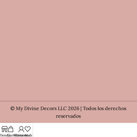
© My Divine Decors LLC 2026 | Todos los derechos
reservados
Tienda
Carrito
Mi cuenta
Lista de deseos