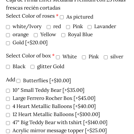
frescas recién cortadas
Select Color of roses
*
As pictured
white/Ivory
red
Pink
Lavander
orange
Yellow
Royal Blue
Gold
[+$20.00]
Select Color of box
*
White
Pink
silver
Black
glitter Gold
Add
Butterflies
[+$10.00]
10" Small Teddy Bear
[+$35.00]
Large Ferrero Rocher Box
[+$45.00]
4 Heart Metallic Balloons
[+$40.00]
12 Heart Metallic Balloons
[+$100.00]
47" Big Teddy Bear with tshirt
[+$140.00]
Acrylic mirror message topper
[+$25.00]