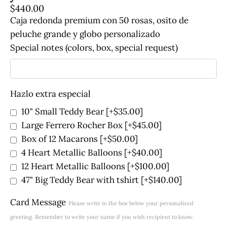
$
440.00
Caja redonda premium con 50 rosas, osito de
peluche grande y globo personalizado
Special notes (colors, box, special request)
Hazlo extra especial
10" Small Teddy Bear
[+$35.00]
Large Ferrero Rocher Box
[+$45.00]
Box of 12 Macarons
[+$50.00]
4 Heart Metallic Balloons
[+$40.00]
12 Heart Metallic Balloons
[+$100.00]
47" Big Teddy Bear with tshirt
[+$140.00]
Card Message
Please write in the box below your personalized
greeting. Remember to write your name if you wish recipient to know.