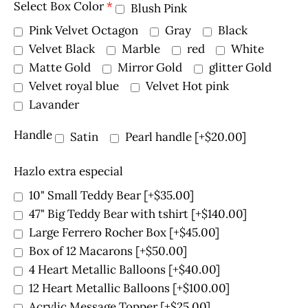
Select Box Color
*
Blush Pink
Pink Velvet Octagon
Gray
Black
Velvet Black
Marble
red
White
Matte Gold
Mirror Gold
glitter Gold
Velvet royal blue
Velvet Hot pink
Lavander
Handle
Satin
Pearl handle
[+$20.00]
Hazlo extra especial
10" Small Teddy Bear
[+$35.00]
47" Big Teddy Bear with tshirt
[+$140.00]
Large Ferrero Rocher Box
[+$45.00]
Box of 12 Macarons
[+$50.00]
4 Heart Metallic Balloons
[+$40.00]
12 Heart Metallic Balloons
[+$100.00]
Acrylic Message Topper
[+$25.00]