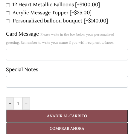
12 Heart Metallic Balloons
[+$100.00]
Acrylic Message Topper
[+$25.00]
Personalized balloon bouquet
[+$140.00]
Card Message
Please write in the box below your personalized
greeting. Remember to write your name if you wish recipient to know.
Special Notes
-
+
AÑADIR AL CARRITO
COMPRAR AHORA