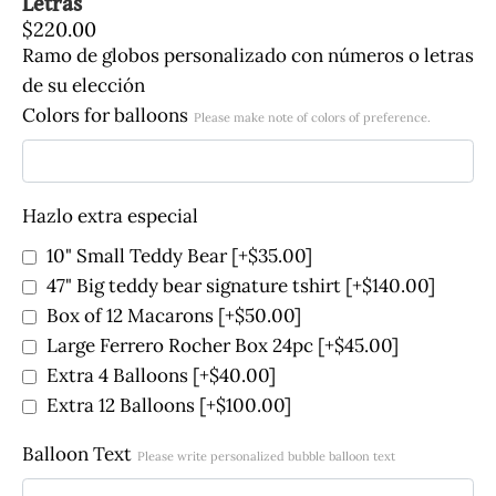
Letras
$
220.00
Ramo de globos personalizado con números o letras
de su elección
Colors for balloons
Please make note of colors of preference.
Hazlo extra especial
10" Small Teddy Bear
[+$35.00]
47" Big teddy bear signature tshirt
[+$140.00]
Box of 12 Macarons
[+$50.00]
Large Ferrero Rocher Box 24pc
[+$45.00]
Extra 4 Balloons
[+$40.00]
Extra 12 Balloons
[+$100.00]
Balloon Text
Please write personalized bubble balloon text