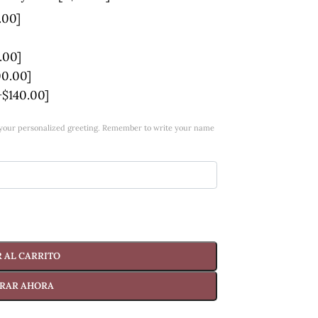
.00]
.00]
00.00]
+$140.00]
w your personalized greeting. Remember to write your name
 AL CARRITO
RAR AHORA