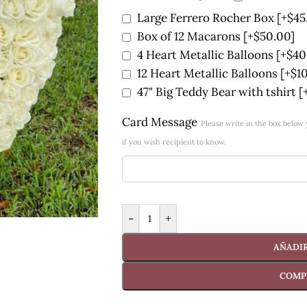
Large Ferrero Rocher Box
[+$45
Box of 12 Macarons
[+$50.00]
4 Heart Metallic Balloons
[+$40
12 Heart Metallic Balloons
[+$1
47" Big Teddy Bear with tshirt
[
Card Message
Please write in the box belo
if you wish recipient to know.
-
+
AÑADIR
COMP