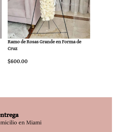
Ramo de Rosas Grande en Forma de
Corona Blanca d
Cruz
$
440.00
$
600.00
entrega
omicilio en Miami