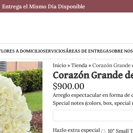
Entrega el Mismo Día Disponible
FLORES A DOMICILIO
SERVICIOS
ÁREAS DE ENTREGA
SOBRE NO
Inicio
»
Tienda
»
Corazón Grande 
Corazón Grande de
$
900.00
Arreglo espectacular en forma de
Special notes (colors, box, special
Hazlo extra especial
10" Small 