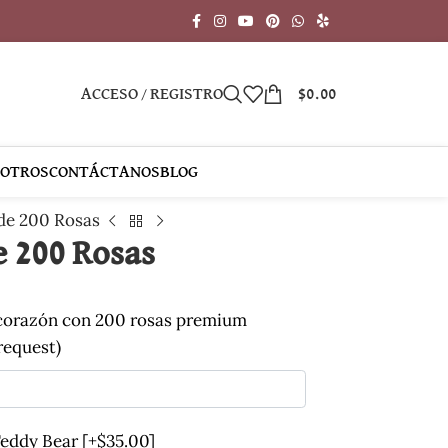
ACCESO / REGISTRO
$
0.00
SOTROS
CONTÁCTANOS
BLOG
de 200 Rosas
 200 Rosas
 corazón con 200 rosas premium
 request)
Teddy Bear
[+$35.00]