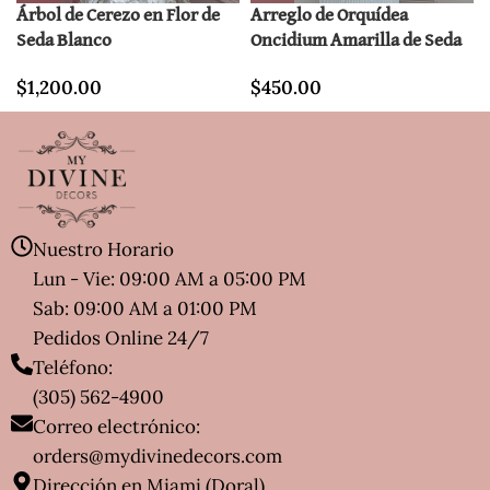
Árbol de Cerezo en Flor de
Arreglo de Orquídea
Seda Blanco
Oncidium Amarilla de Seda
$
1,200.00
$
450.00
Nuestro Horario
Lun - Vie: 09:00 AM a 05:00 PM
Sab: 09:00 AM a 01:00 PM
Pedidos Online 24/7
Teléfono:
(305) 562-4900
Correo electrónico:
orders@mydivinedecors.com
Dirección en Miami (Doral)