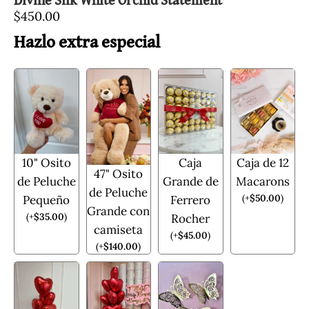
Divine Silk White Orchid Statement
$
450.00
Hazlo extra especial
10" Osito
Caja
Caja de 12
47" Osito
de Peluche
Grande de
Macarons
de Peluche
(
+
$
50.00
)
Pequeño
Ferrero
Grande con
(
+
$
35.00
)
Rocher
camiseta
(
+
$
45.00
)
(
+
$
140.00
)