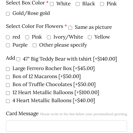
Select Box Color
*
White
Black
Pink
Gold/Rose gold
Select Color For Flowers
*
Same as picture
red
Pink
Ivory/White
Yellow
Purple
Other please specify
Add
47" Big Teddy Bear with tshirt
[+$140.00]
Large Ferrero Rocher Box
[+$45.00]
Box of 12 Macarons
[+$50.00]
Box of Truffle Chocolates
[+$50.00]
12 Heart Metallic Balloons
[+$100.00]
4 Heart Metallic Balloons
[+$40.00]
Card Message
Please write in the box below your personalized greeting