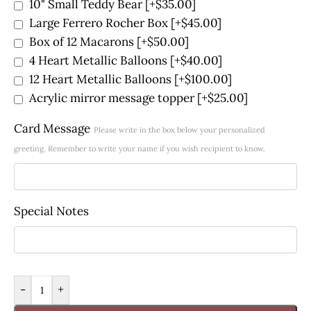
10" Small Teddy Bear
[+$35.00]
Large Ferrero Rocher Box
[+$45.00]
Box of 12 Macarons
[+$50.00]
4 Heart Metallic Balloons
[+$40.00]
12 Heart Metallic Balloons
[+$100.00]
Acrylic mirror message topper
[+$25.00]
Card Message
Please write in the box below your personalized
greeting. Remember to write your name if you wish recipient to know.
Special Notes
-
+