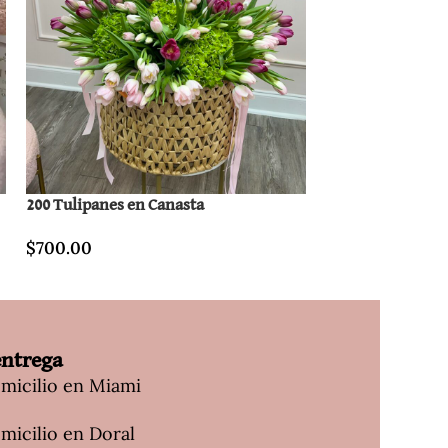
200 Tulipanes en Canasta
Nashalie XL
$
700.00
$
400.00
entrega
omicilio en Miami
micilio en Doral