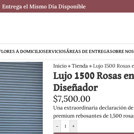
Entrega el Mismo Día Disponible
FLORES A DOMICILIO
SERVICIOS
ÁREAS DE ENTREGA
SOBRE NO
Inicio
»
Tienda
»
Lujo 1500 Rosas 
Lujo 1500 Rosas en
Diseñador
$
7,500.00
Una extraordinaria declaración de
premium rebosantes de 1,500 rosas 
-
+