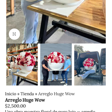
Clic para ampliar
Inicio
»
Tienda
»
Arreglo Huge Wow
Arreglo Huge Wow
$
2,500.00
Una obra maestra floral de puro lujo — arreglo