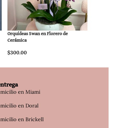
Orquídeas Swan en Florero de
Orquídeas Swan 
Cerámica
XL
$
300.00
$
800.00
entrega
omicilio en Miami
micilio en Doral
micilio en Brickell