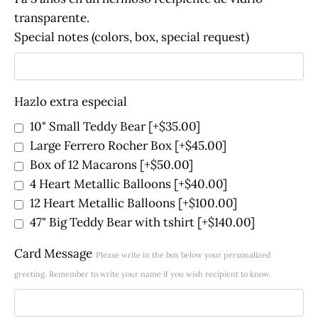
transparente.
Special notes (colors, box, special request)
Hazlo extra especial
10" Small Teddy Bear
[+$35.00]
Large Ferrero Rocher Box
[+$45.00]
Box of 12 Macarons
[+$50.00]
4 Heart Metallic Balloons
[+$40.00]
12 Heart Metallic Balloons
[+$100.00]
47" Big Teddy Bear with tshirt
[+$140.00]
Card Message
Please write in the box below your personalized
greeting. Remember to write your name if you wish recipient to know.