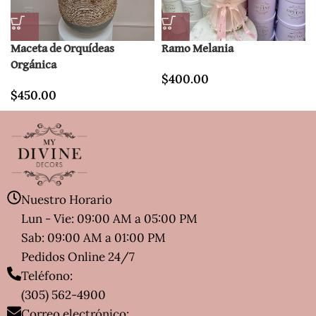
Maceta de Orquídeas
Ramo Melania
Orgánica
$
400.00
$
450.00
Nuestro Horario
Lun - Vie: 09:00 AM a 05:00 PM
Sab: 09:00 AM a 01:00 PM
Pedidos Online 24/7
Teléfono:
(305) 562-4900
Correo electrónico: