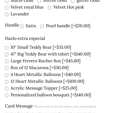
Matte Gold
Mirror Gold
glitter Gold
Velvet royal blue
Velvet Hot pink
Lavander
Handle
Satin
Pearl handle
[+$20.00]
Hazlo extra especial
10" Small Teddy Bear
[+$35.00]
47" Big Teddy Bear with tshirt
[+$140.00]
Large Ferrero Rocher Box
[+$45.00]
Box of 12 Macarons
[+$50.00]
4 Heart Metallic Balloons
[+$40.00]
12 Heart Metallic Balloons
[+$100.00]
Acrylic Message Topper
[+$25.00]
Personalized balloon bouquet
[+$140.00]
Card Message
Please write in the box below your personalized