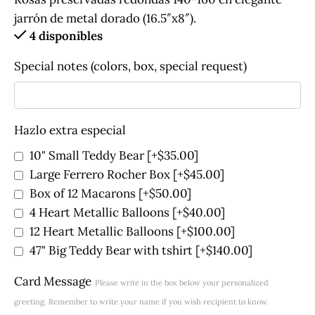
jarrón de metal dorado (16.5″x8″).
4 disponibles
Special notes (colors, box, special request)
Hazlo extra especial
10" Small Teddy Bear
[+$35.00]
Large Ferrero Rocher Box
[+$45.00]
Box of 12 Macarons
[+$50.00]
4 Heart Metallic Balloons
[+$40.00]
12 Heart Metallic Balloons
[+$100.00]
47" Big Teddy Bear with tshirt
[+$140.00]
Card Message
Please write in the box below your personalized
greeting. Remember to write your name if you wish recipient to know.