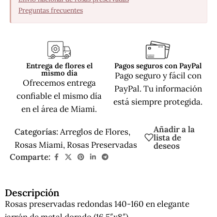
·
Preguntas frecuentes
Entrega de flores el
Pagos seguros con PayPal
mismo día
Pago seguro y fácil con
Ofrecemos entrega
PayPal. Tu información
confiable el mismo día
está siempre protegida.
en el área de Miami.
Añadir a la
Categorías:
Arreglos de Flores
,
lista de
Rosas Miami
,
Rosas Preservadas
deseos
Comparte:
Descripción
Rosas preservadas redondas 140-160 en elegante
jarrón de metal dorado (16.5″x8″).